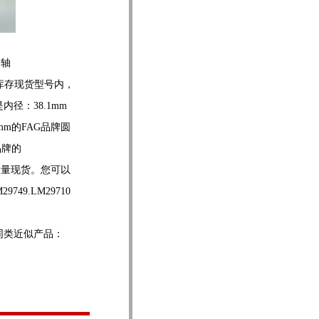
子轴
轴承在库存现货型号内，
承是内径：38.1mm
88mm的FAG品牌圆
品牌的
同类大量现货。您可以
49.LM29710
同类近似产品：