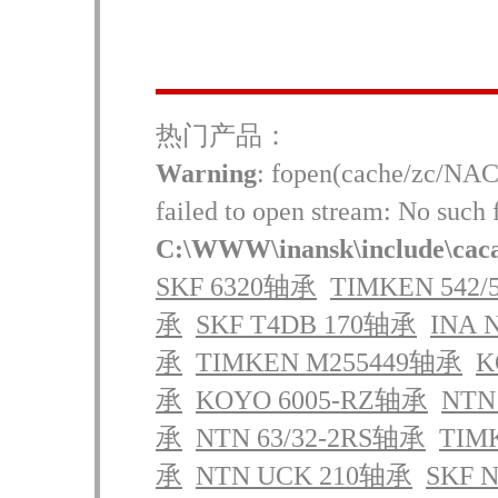
热门产品：
Warning
: fopen(cache/zc/NAC
failed to open stream: No such f
C:\WWW\inansk\include\cac
SKF 6320轴承
TIMKEN 542
承
SKF T4DB 170轴承
INA
承
TIMKEN M255449轴承
K
承
KOYO 6005-RZ轴承
NTN
承
NTN 63/32-2RS轴承
TIM
承
NTN UCK 210轴承
SKF 