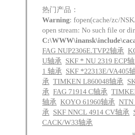
热门产品：
Warning
: fopen(cache/zc/NSK/
open stream: No such file or dir
C:\WWW\inansk\include\cac
FAG NUP2306E.TVP2轴承
K
U轴承
SKF * NU 2319 ECP
1 轴承
SKF *22313E/VA40
承
TIMKEN L860048轴承
S
承
FAG 71914 C轴承
TIMKE
轴承
KOYO 61960轴承
NTN
承
SKF NNCL 4914 CV轴承
CACK/W33轴承