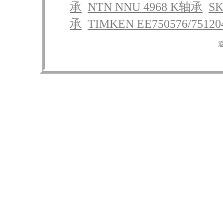
承
NTN NNU 4968 K轴承
SK
承
TIMKEN EE750576/751