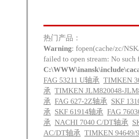
热门产品：
Warning
: fopen(cache/zc/NSK
failed to open stream: No such f
C:\WWW\inansk\include\cac
FAG 53211 U轴承
TIMKEN 3
承
TIMKEN JLM820048-JL
承
FAG 627-2Z轴承
SKF 13
承
SKF 61914轴承
FAG 760
承
NACHI 7040 C/DT轴承
S
AC/DT轴承
TIMKEN 94649