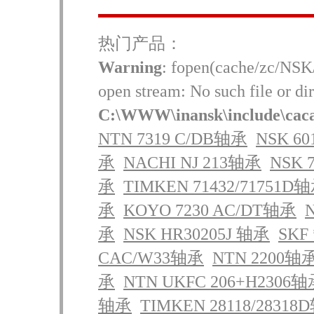
热门产品：
Warning
: fopen(cache/zc/NSK
open stream: No such file or dir
C:\WWW\inansk\include\cac
NTN 7319 C/DB轴承
NSK 6
承
NACHI NJ 213轴承
NSK 
承
TIMKEN 71432/71751D
承
KOYO 7230 AC/DT轴承
承
NSK HR30205J 轴承
SKF
CAC/W33轴承
NTN 2200轴
承
NTN UKFC 206+H2306
轴承
TIMKEN 28118/2831