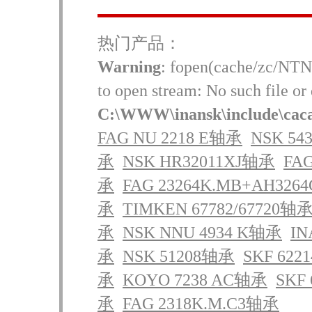
热门产品：
Warning
: fopen(cache/zc/NTN
to open stream: No such file or 
C:\WWW\inansk\include\cac
FAG NU 2218 E轴承
NSK 54
承
NSK HR32011XJ轴承
FAG
承
FAG 23264K.MB+AH326
承
TIMKEN 67782/67720轴
承
NSK NNU 4934 K轴承
IN
承
NSK 51208轴承
SKF 622
承
KOYO 7238 AC轴承
SKF
承
FAG 2318K.M.C3轴承