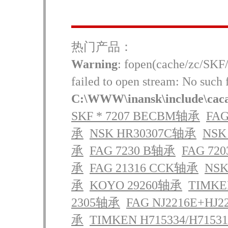
热门产品：
Warning
: fopen(cache/zc/SKF
failed to open stream: No such f
C:\WWW\inansk\include\cac
SKF * 7207 BECBM轴承
FAG
承
NSK HR30307C轴承
NSK
承
FAG 7230 B轴承
FAG 72
承
FAG 21316 CCK轴承
NSK
承
KOYO 29260轴承
TIMKE
2305轴承
FAG NJ2216E+HJ
承
TIMKEN H715334/H715