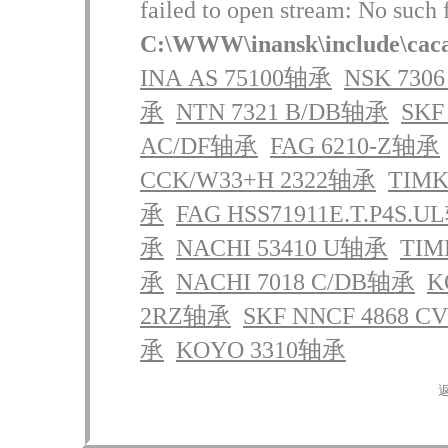
failed to open stream: No such f
C:\WWW\inansk\include\cac
INA AS 75100轴承
NSK 730
承
NTN 7321 B/DB轴承
SKF
AC/DF轴承
FAG 6210-Z轴承
CCK/W33+H 2322轴承
TIMK
承
FAG HSS71911E.T.P4S.
承
NACHI 53410 U轴承
TIM
承
NACHI 7018 C/DB轴承
K
2RZ轴承
SKF NNCF 4868 C
承
KOYO 3310轴承