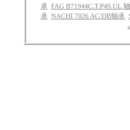
承
FAG B71944C.T.P4S.UL 
承
NACHI 7026 AC/DB轴承